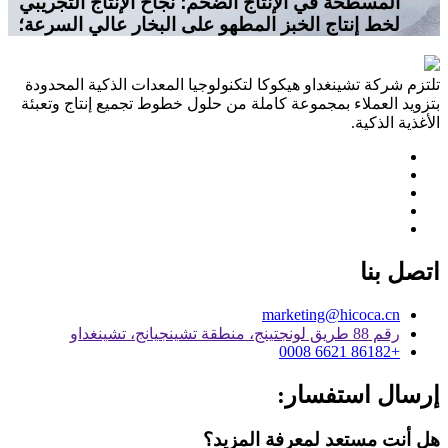
المسطحة في الإنتاج الضخم؛ نجاح الإنتاج التجريبي
لخط إنتاج الخبز المطهو ​​على البخار عالي السرعة؛
تلتزم شركة تشينغداو هيكوكا لتكنولوجيا المعدات الذكية المحدودة
بتزويد العملاء بمجموعة كاملة من حلول خطوط تجميع إنتاج وتعبئة
الأغذية الذكية.
اتصل بنا
marketing@hicoca.cn
رقم 88 طريق لونجتينج، منطقة تشينجيانج، تشينغداو
+86182 6621 0008
إرسال استفسار:
هل أنت مستعد لمعرفة المزيد؟