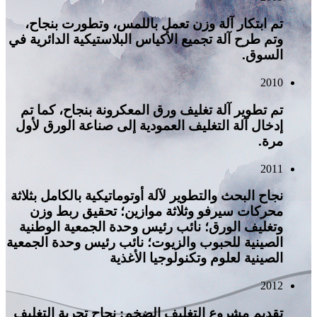
تم ابتكار آلة وزن تعمل باللمس، وتطورت بنجاح،
وتم طرح آلة تجميع الأكياس البلاستيكية الدائرية في
السوق.
2010
تم تطوير آلة تغليف ورق المعكرونة بنجاح، كما تم
إدخال آلة التغليف العمودية إلى صناعة الورق لأول
مرة.
2011
نجاح البحث والتطوير لآلة أوتوماتيكية بالكامل بثلاثة
محركات سيرفو وثلاثة موازين؛ تحقيق ربط وزن
وتغليف الورق؛ نائب رئيس وحدة الجمعية الوطنية
الصينية للحبوب والزيوت؛ نائب رئيس وحدة الجمعية
الصينية لعلوم وتكنولوجيا الأغذية
2012
تقديم مشروع التغليف الضخم: نجاح تجربة التغليف