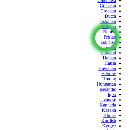
Chichewa
Corsican
Croatian
Dutch
Estonian
Filipino
Finnish
Frisian
Galician
Georgian
Gujarati
Haitian
Hausa
Hawaiian
Hebrew
Hmong
Hungarian
Icelandic
Igbo
Javanese
Kannada
Kazakh
Khmer
Kurdish
Kyrgyz