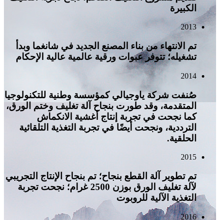
الكبيرة
2013
تم الانتهاء من بناء المصنع الجديد في شانغما وبدأ
تشغيله؛ تتوفر عبوات ورقية عالمية عالية الإحكام
2014
صُنفت شركة ياوجيالي كمؤسسة وطنية للتكنولوجيا
المتقدمة، وقد طورت بنجاح آلة تغليف وختم الورق،
كما نجحت في تجربة إنتاج أغشية الانكماش
الترددية، ونجحت أيضًا في تجربة التغذية التلقائية
الحلقية.
2015
تم تطوير آلة القطع بنجاح؛ تم بنجاح الإنتاج التجريبي
لآلة تغليف الورق بوزن 2500 غرام؛ نجحت تجربة
التغذية الآلية للروبوت
2016