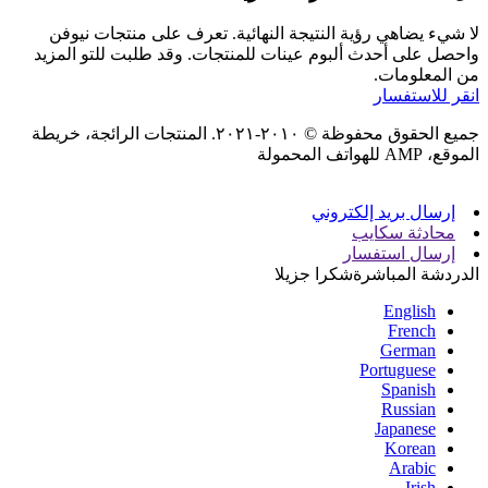
لا شيء يضاهي رؤية النتيجة النهائية. تعرف على منتجات نيوفن
واحصل على أحدث ألبوم عينات للمنتجات. وقد طلبت للتو المزيد
من المعلومات.
انقر للاستفسار
جميع الحقوق محفوظة © ٢٠١٠-٢٠٢١. المنتجات الرائجة، خريطة
الموقع، AMP للهواتف المحمولة
إرسال بريد إلكتروني
محادثة سكايب
إرسال استفسار
الدردشة المباشرة
شكرا جزيلا
English
French
German
Portuguese
Spanish
Russian
Japanese
Korean
Arabic
Irish